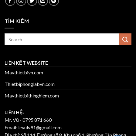
TÌM KIẾM
LIÊN KẾT WEBSITE
Maythietbivn.com
Thietbiphonglabvn.com
Maythietbithinghiem.com
LIÊN HỆ:
Mr. Vũ -
0795 871 660
Email:
levulv91@gmail.com
Địa chỉ: Số 114, Đường số 8, Khu phố 1, Phường Tân Phong,